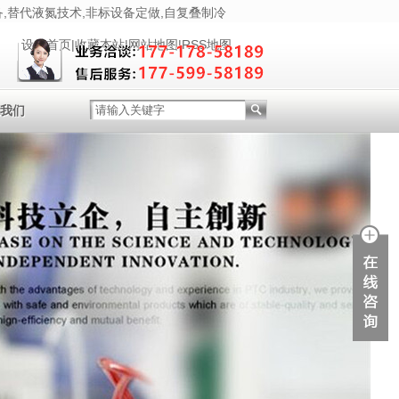
,替代液氮技术,非标设备定做,自复叠制冷
设为首页
|
收藏本站
|
网站地图
|
RSS地图
我们
系我们