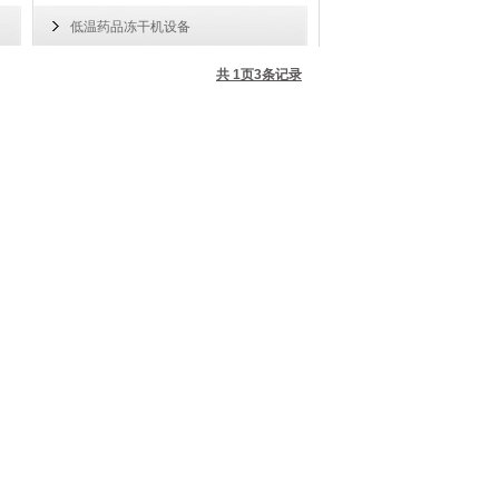
低温药品冻干机设备
共
1
页
3
条记录