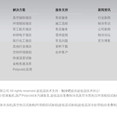
解决方案
服务支持
新闻资讯
真空辅助项目
售前服务
行业新闻
环境模拟项目
施工流程
制冷常识
军工航天项目
售后服务
公司新闻
科研电子项目
需求提报
制冷论坛
医疗化工项目
常见问题
官方博客
其他行业项目
资料下载
空间环境模拟
合作客户
快速温变试验
金枪鱼速冻库
Polycold,应用
公司 All rights reserved.超低温技术支持：
制冷吧
提供超低温技术转让!
,小型液氮机,国产Polycold水汽捕集泵,超低温自复叠制冷高真空冷黑热沉环境模拟
体冷冻机|真空热沉试验舱|环境模拟试验箱|超低温试验箱|超低温深冷处理箱|自复叠制冷替代