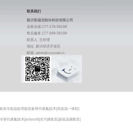
联系我们
新沂凯瑞克制冷科技有限公司
业务洽谈:177-178-58189
售后服务:177-599-58189
联系人: 王经理
地址: 新沂经济开发区
邮箱:
admin@cryocold.cn
试验舱深冷低温处理箱设备替代液氮技术|高低温一体机|
液氮技术|polycold|水汽捕集泵|超低温捕集泵|