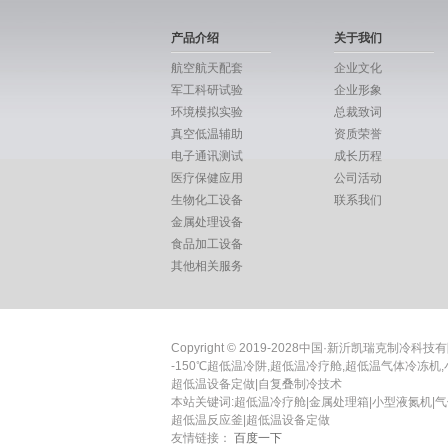
产品介绍
关于我们
航空航天配套
企业文化
军工科研试验
企业形象
环境模拟实验
总裁致词
真空低温辅助
资质荣誉
电子通讯测试
成长历程
医疗保健应用
公司活动
生物化工设备
联系我们
金属处理设备
食品加工设备
其他相关服务
Copyright © 2019-2028中国·新沂凯瑞克制冷科技有限
-150℃超低温冷阱,超低温冷疗舱,超低温气体冷冻机
超低温设备定做|自复叠制冷技术
本站关键词:超低温冷疗舱|金属处理箱|小型液氮机|气
超低温反应釜|超低温设备定做
友情链接：
百度一下