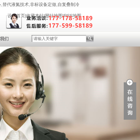
,替代液氮技术,非标设备定做,自复叠制冷
设为首页
|
收藏本站
|
网站地图
|
RSS地图
我们
系我们